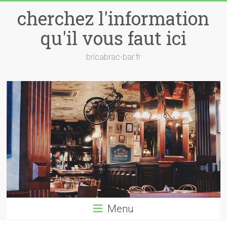
Skip
cherchez l'information
to
content
qu'il vous faut ici
bricabrac-bar.fr
Menu