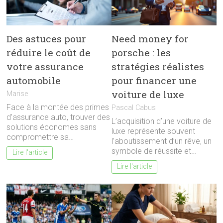
Des astuces pour
Need money for
réduire le coût de
porsche : les
votre assurance
stratégies réalistes
automobile
pour financer une
voiture de luxe
Marise
Face à la montée des primes
Pascal Cabus
d’assurance auto, trouver des
L’acquisition d’une voiture de
solutions économes sans
luxe représente souvent
compromettre sa…
l’aboutissement d’un rêve, un
symbole de réussite et…
Lire l'article
Lire l'article