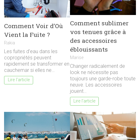
Comment sublimer
Comment Voir d’Où
vos tenues grâce à
Vient la Fuite ?
des accessoires
Rakia
éblouissants
Les fuites d’eau dans les
copropriétés peuvent
Marise
rapidement se transformer en
Changer radicalement de
cauchemar si elles ne…
look ne nécessite pas
toujours une garde-robe toute
Lire l'article
neuve. Les accessoires
jouent…
Lire l'article