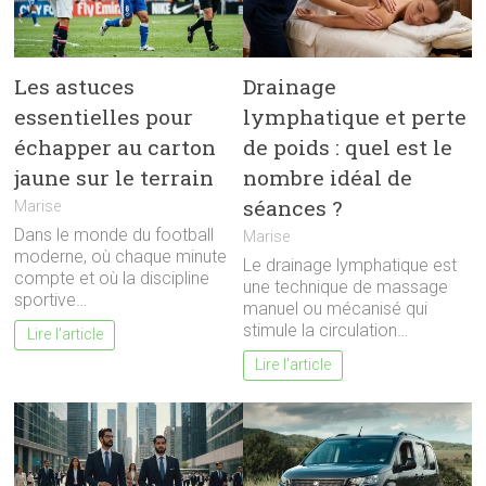
Les astuces
Drainage
essentielles pour
lymphatique et perte
échapper au carton
de poids : quel est le
jaune sur le terrain
nombre idéal de
séances ?
Marise
Dans le monde du football
Marise
moderne, où chaque minute
Le drainage lymphatique est
compte et où la discipline
une technique de massage
sportive…
manuel ou mécanisé qui
stimule la circulation…
Lire l'article
Lire l'article