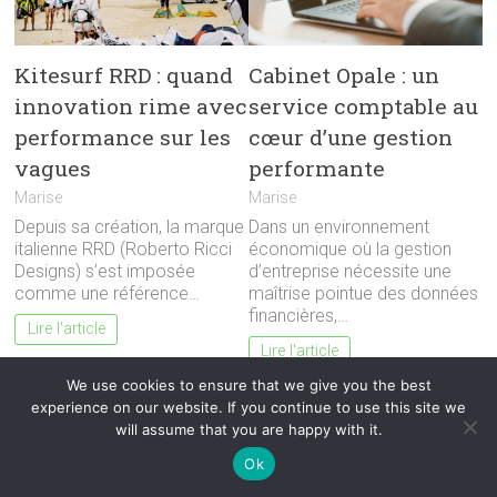
Kitesurf RRD : quand
Cabinet Opale : un
innovation rime avec
service comptable au
performance sur les
cœur d’une gestion
vagues
performante
Marise
Marise
Depuis sa création, la marque
Dans un environnement
italienne RRD (Roberto Ricci
économique où la gestion
Designs) s’est imposée
d’entreprise nécessite une
comme une référence…
maîtrise pointue des données
financières,…
Lire l'article
Lire l'article
We use cookies to ensure that we give you the best
experience on our website. If you continue to use this site we
will assume that you are happy with it.
Ok