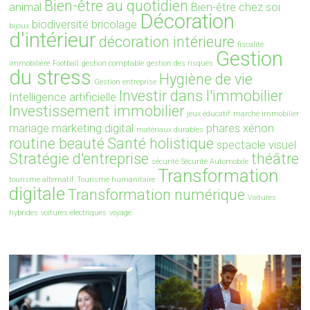
Bien-être au quotidien
animal
Bien-être chez soi
Décoration
biodiversité
bricolage
bijoux
d'intérieur
décoration intérieure
fiscalité
Gestion
immobilière
Football
gestion comptable
gestion des risques
du stress
Hygiène de vie
Gestion entreprise
Investir dans l'immobilier
Intelligence artificielle
Investissement immobilier
jeux éducatif
marché immobilier
mariage
marketing digital
phares xénon
matériaux durables
routine beauté
Santé holistique
spectacle visuel
Stratégie d'entreprise
théâtre
sécurité
Sécurité Automobile
Transformation
tourisme alternatif
Tourisme humanitaire
digitale
Transformation numérique
Voitures
hybrides
voitures électriques
voyage