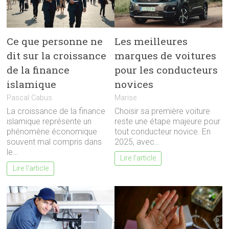
Ce que personne ne
Les meilleures
dit sur la croissance
marques de voitures
de la finance
pour les conducteurs
islamique
novices
Pascal Cabus
Marise
La croissance de la finance
Choisir sa première voiture
islamique représente un
reste une étape majeure pour
phénomène économique
tout conducteur novice. En
souvent mal compris dans
2025, avec…
le…
Lire l'article
Lire l'article