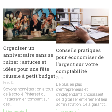
Organiser un
Conseils pratiques
anniversaire sans se
pour économiser de
ruiner : astuces et
l’argent sur votre
idées pour une fête
comptabilité
réussie à petit budget
Zozo
Fred D.
De plus en plus
Soyons honnêtes : on a tous
d’entrepreneurs et
déjà scrollé Pinterest ou
d’indépendants choisissent
Instagram en tombant sur
de digitaliser entièrement leur
des…
administration. Cela garantit…