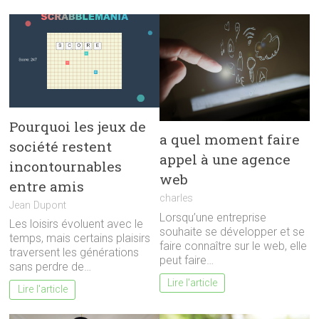
Pourquoi les jeux de
a quel moment faire
société restent
appel à une agence
incontournables
web
entre amis
charles
Jean Dupont
Lorsqu’une entreprise
Les loisirs évoluent avec le
souhaite se développer et se
temps, mais certains plaisirs
faire connaître sur le web, elle
traversent les générations
peut faire…
sans perdre de…
Lire l'article
Lire l'article