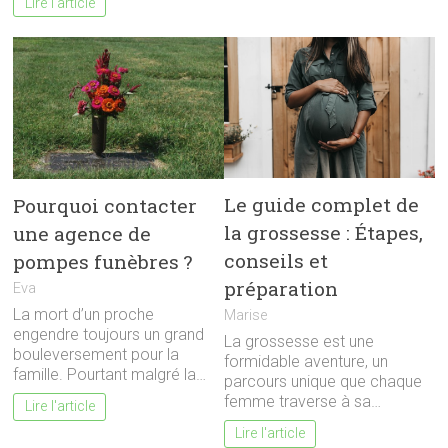
Lire l'article
Le guide complet de
Pourquoi contacter
la grossesse : Étapes,
une agence de
conseils et
pompes funèbres ?
préparation
Eva
La mort d’un proche
Marise
engendre toujours un grand
La grossesse est une
bouleversement pour la
formidable aventure, un
famille. Pourtant malgré la…
parcours unique que chaque
femme traverse à sa…
Lire l'article
Lire l'article