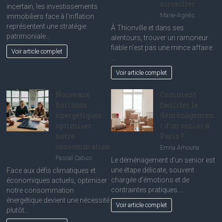
surveiller
incertain, les investissements
Marie-Agnès
immobiliers face à l’inflation
représentent une stratégie
À Thionville et dans ses
patrimoniale…
alentours, trouver un ramoneur
fiable n’est pas une mince affaire.
Voir article complet
…
Voir article complet
Nouveaux
Comment
horizons
faciliter le
énergétiques :
déménagemen
optimiser
t d’un senior à
notre
Paris ?
consommation
Emna Amouna
Pascal Cabus
Le déménagement d’un senior est
une étape délicate, souvent
Face aux défis climatiques et
chargée d’émotions et de
économiques actuels, optimiser
contraintes pratiques.…
notre consommation
énergétique devient une nécessité
Voir article complet
plutôt…