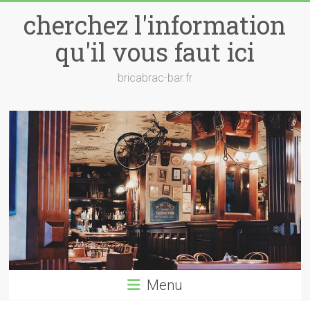
Skip
cherchez l'information
to
content
qu'il vous faut ici
bricabrac-bar.fr
Menu