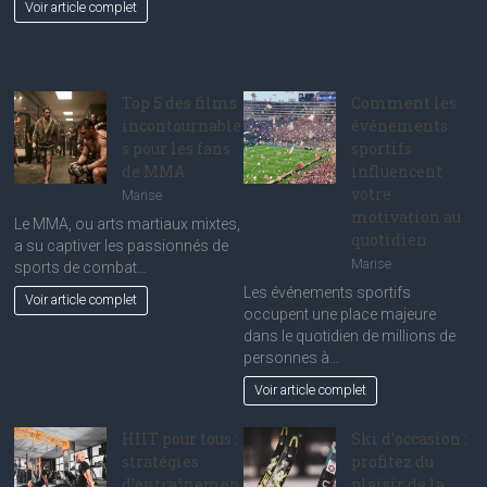
Voir article complet
Top 5 des films
Comment les
incontournable
événements
s pour les fans
sportifs
de MMA
influencent
votre
Marise
motivation au
Le MMA, ou arts martiaux mixtes,
quotidien
a su captiver les passionnés de
Marise
sports de combat…
Les événements sportifs
Voir article complet
occupent une place majeure
dans le quotidien de millions de
personnes à…
Voir article complet
HIIT pour tous :
Ski d’occasion :
stratégies
profitez du
d’entraînemen
plaisir de la