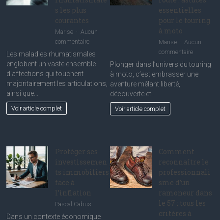
s les plus
essentielles
courantes
pour le touring
à moto
Marise
Aucun
sur
commentaire
Marise
Aucun
Exploration
sur
commentaire
Les maladies rhumatismales
détaillée
Perfection
englobent un vaste ensemble
Plonger dans l’univers du touring
des
votre
d’affections qui touchent
à moto, c’est embrasser une
maladies
expérienc
majoritairement les articulations,
aventure mêlant liberté,
rhumatismales
de
ainsi que…
découverte et…
les
route
Voir article complet
Voir article complet
plus
:
courantes
astuces
essentiell
pour
le
Protéger ses
Comment
touring
investissemen
reconnaître le
à
ts immobiliers
professionnali
moto
face à
sme d’un
l’inflation
ramoneur dans
le 57 : tous les
Pascal Cabus
critères à
Dans un contexte économique