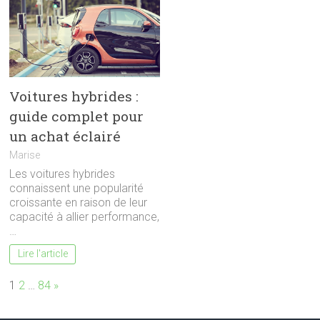
Voitures hybrides :
guide complet pour
un achat éclairé
Marise
Les voitures hybrides
connaissent une popularité
croissante en raison de leur
capacité à allier performance,
…
Lire l'article
Page:
Next
1
2
…
84
»