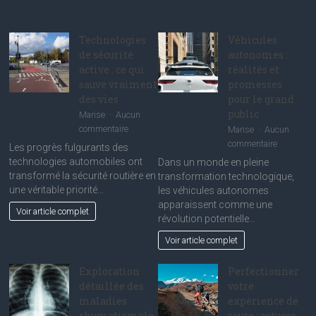
Technologies
Véhicules
de sécurité
autonomes :
active : ce qui
réalités et
sauve vraiment
promesses
des vies
pour le grand
public
Marise
Aucun
sur
commentaire
Marise
Aucun
Technologies
sur
commentaire
Les progrès fulgurants des
de
Véhicules
technologies automobiles ont
Dans un monde en pleine
sécurité
autonome
transformé la sécurité routière en
transformation technologique,
active
:
une véritable priorité…
les véhicules autonomes
:
réalités
apparaissent comme une
Voir article complet
ce
et
révolution potentielle…
qui
promesse
Voir article complet
sauve
pour
vraiment
le
des
Exploration
Perfectionner
grand
vies
public
détaillée des
votre
maladies
expérience de
rhumatismale
route : astuces