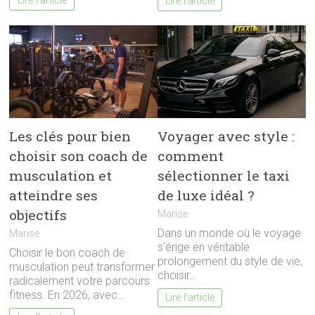
Lire l'article
Lire l'article
Les clés pour bien
Voyager avec style :
choisir son coach de
comment
musculation et
sélectionner le taxi
atteindre ses
de luxe idéal ?
objectifs
Marise
Dans un monde où le voyage
Marise
s’érige en véritable
Choisir le bon coach de
prolongement du style de vie,
musculation peut transformer
choisir…
radicalement votre parcours
fitness. En 2026, avec…
Lire l'article