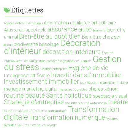
Étiquettes
alimentation équilibrée
art culinaire
Agence web
alimentation
assurance auto
Artiste du spectacle
bien-être
bien-être
Bien-être au quotidien
animal
Bien-être chez soi
Décoration
biodiversité
bricolage
bijoux
d'intérieur
décoration intérieure
fiscalité
Gestion
immobilière
Football
gestion comptable
gestion des risques
du stress
Hygiène de vie
Gestion entreprise
Investir dans l'immobilier
Intelligence artificielle
Investissement immobilier
jeux éducatif
marché immobilier
mariage
marketing digital
phares xénon
matériaux durables
routine beauté
Santé holistique
spectacle visuel
Stratégie d'entreprise
théâtre
sécurité
Sécurité Automobile
Transformation
tourisme alternatif
Tourisme humanitaire
digitale
Transformation numérique
Voitures
hybrides
voitures électriques
voyage