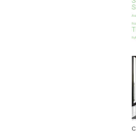
S
S
Au
hu
T
hy
C