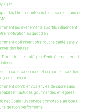
hysique
op 5 des films incontournables pour les fans de
MA
omment les événements sportifs influencent
otre motivation au quotidien
omment optimiser votre routine santé sans y
asser des heures
IT pour tous : stratégies d’entraînement court
 intense
oissance économique et durabilité : concilier
rogrès et avenir
omment combler vos envies de sucré sans
ulpabiliser : astuces gourmandes et légères
abinet Opale : un service comptable au cœur
’une gestion performante