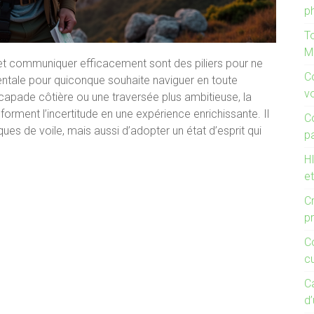
p
T
M
et communiquer efficacement sont des piliers pour ne
C
ntale pour quiconque souhaite naviguer en toute
v
apade côtière ou une traversée plus ambitieuse, la
rment l’incertitude en une expérience enrichissante. Il
C
ues de voile, mais aussi d’adopter un état d’esprit qui
p
HI
et
Cr
p
C
c
C
d