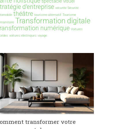
anté holistique
spectacle visuel
tratégie d'entreprise
sécurité
Sécurité
théâtre
tomobile
tourisme alternatif
Tourisme
Transformation digitale
manitaire
ransformation numérique
Voitures
brides
voitures électriques
voyage
omment transformer votre