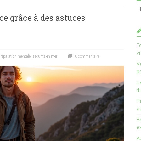
ce grâce à des astuces
T
v
réparation mentale
,
sécurité en mer
0 commentaire
V
po
E
r
P
a
B
ex
A