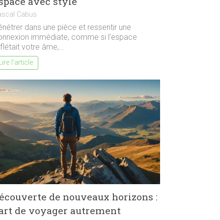
space avec style
ascal Cabus
énétrer dans une pièce et ressentir une
onnexion immédiate, comme si l’espace
flétait votre âme,…
Lire l'article
écouverte de nouveaux horizons :
’art de voyager autrement