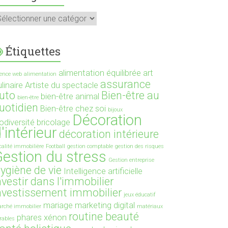
atégories
Étiquettes
alimentation équilibrée
art
ence web
alimentation
assurance
linaire
Artiste du spectacle
uto
Bien-être au
bien-être animal
bien-être
uotidien
Bien-être chez soi
bijoux
Décoration
odiversité
bricolage
'intérieur
décoration intérieure
scalité immobilière
Football
gestion comptable
gestion des risques
estion du stress
Gestion entreprise
ygiène de vie
Intelligence artificielle
nvestir dans l'immobilier
nvestissement immobilier
jeux éducatif
mariage
marketing digital
rché immobilier
matériaux
routine beauté
phares xénon
rables