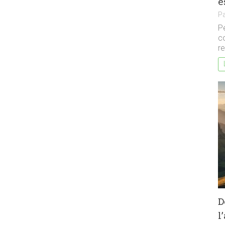
e
P
P
c
re
D
l