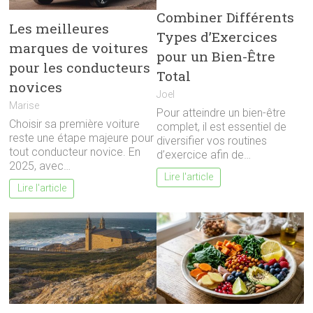
Combiner Différents
Les meilleures
Types d’Exercices
marques de voitures
pour un Bien-Être
pour les conducteurs
Total
novices
Joel
Marise
Pour atteindre un bien-être
Choisir sa première voiture
complet, il est essentiel de
reste une étape majeure pour
diversifier vos routines
tout conducteur novice. En
d’exercice afin de…
2025, avec…
Lire l'article
Lire l'article