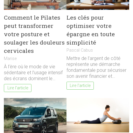
Comment le Pilates
Les clés pour
peut transformer
optimiser votre
votre posture et
épargne en toute
soulager les douleurs
simplicité
cervicales
Pascal Cabus
Mettre de l’argent de côté
Marise
représente une démarche
À l’ère où le mode de vie
fondamentale pour sécuriser
sédentaire et l’usage intensif
son avenir financier et…
des écrans dominent le…
Lire l'article
Lire l'article