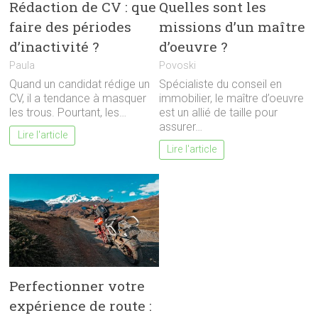
Quelles sont les
Rédaction de CV : que
missions d’un maître
faire des périodes
d’oeuvre ?
d’inactivité ?
Povoski
Paula
Spécialiste du conseil en
Quand un candidat rédige un
immobilier, le maître d’oeuvre
CV, il a tendance à masquer
est un allié de taille pour
les trous. Pourtant, les…
assurer…
Lire l'article
Lire l'article
Perfectionner votre
expérience de route :