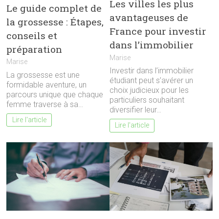
Les villes les plus
Le guide complet de
avantageuses de
la grossesse : Étapes,
France pour investir
conseils et
dans l’immobilier
préparation
Marise
Marise
Investir dans l’immobilier
La grossesse est une
étudiant peut s’avérer un
formidable aventure, un
choix judicieux pour les
parcours unique que chaque
particuliers souhaitant
femme traverse à sa…
diversifier leur…
Lire l'article
Lire l'article