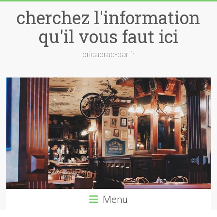
Skip
cherchez l'information
to
content
qu'il vous faut ici
bricabrac-bar.fr
Menu