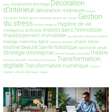
Décoration
biodiversité
bricolage
bijoux
d'intérieur
décoration intérieure
fiscalité
Gestion
immobilière
Football
gestion comptable
gestion des risques
du stress
Hygiène de vie
Gestion entreprise
Investir dans l'immobilier
Intelligence artificielle
Investissement immobilier
jeux éducatif
marché immobilier
mariage
marketing digital
phares xénon
matériaux durables
routine beauté
Santé holistique
spectacle visuel
Stratégie d'entreprise
théâtre
sécurité
Sécurité Automobile
Transformation
tourisme alternatif
Tourisme humanitaire
digitale
Transformation numérique
Voitures
hybrides
voitures électriques
voyage