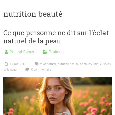
nutrition beauté
Ce que personne ne dit sur l’éclat
naturel de la peau
Pascal Cabus
Pratique
17 mai 2026
éclat naturel
,
nutrition beauté
,
Santé holistique
,
soins
de la peau
0 commentaire