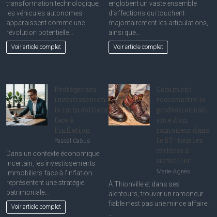
transformation technologique,
englobent un vaste ensemble
:
des
les véhicules autonomes
d’affections qui touchent
réalités
maladies
apparaissent comme une
majoritairement les articulations,
et
rhumatis
révolution potentielle…
ainsi que…
promesses
les
Voir article complet
Voir article complet
pour
plus
le
courantes
grand
public
Protéger ses
Comment
investissemen
reconnaître le
ts immobiliers
professionnali
face à
sme d’un
l’inflation
ramoneur dans
le 57 : tous les
Pascal Cabus
critères à
Dans un contexte économique
surveiller
incertain, les investissements
Marie-Agnès
immobiliers face à l’inflation
représentent une stratégie
À Thionville et dans ses
patrimoniale…
alentours, trouver un ramoneur
fiable n’est pas une mince affaire.
Voir article complet
…