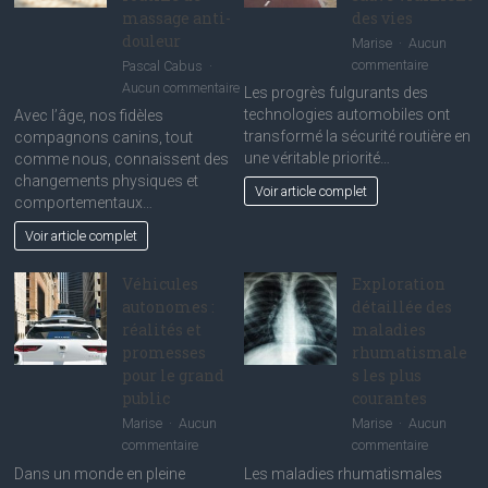
massage anti-
des vies
douleur
Marise
Aucun
sur
commentaire
Pascal Cabus
Technolog
sur
Aucun commentaire
Les progrès fulgurants des
de
Aider
technologies automobiles ont
Avec l’âge, nos fidèles
sécurité
son
transformé la sécurité routière en
compagnons canins, tout
active
vieux
une véritable priorité…
comme nous, connaissent des
:
chien
changements physiques et
Voir article complet
ce
à
comportementaux…
qui
mieux
Voir article complet
sauve
vieillir
vraiment
:
des
Véhicules
Exploration
La
vies
routine
autonomes :
détaillée des
de
réalités et
maladies
massage
promesses
rhumatismale
anti-
pour le grand
s les plus
douleur
public
courantes
Marise
Aucun
Marise
Aucun
sur
sur
commentaire
commentaire
Véhicules
Exploratio
Dans un monde en pleine
Les maladies rhumatismales
autonomes
détaillée