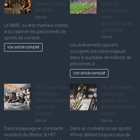
s pour les fans
sportifs
de MMA
influencent
votre
Marise
motivation au
Le MMA, ou arts martiaux mixtes,
quotidien
a su captiver les passionnés de
Marise
sports de combat…
Les événements sportifs
Voir article complet
occupent une place majeure
dans le quotidien de millions de
personnes à…
Voir article complet
HIIT pour tous :
Ski d’occasion :
stratégies
profitez du
d’entraînemen
plaisir de la
t court et
glisse sans vous
intense
ruiner !
Marise
Marise
Dans le paysage en constante
Dans un contexte où les sports
évolution du fitness, le HIIT
d’hiver attirent toujours plus de