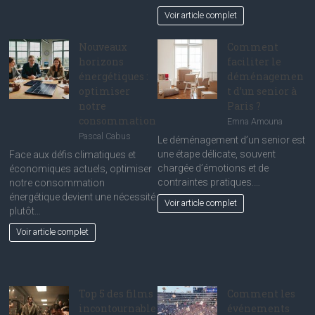
Voir article complet
Nouveaux
Comment
horizons
faciliter le
énergétiques :
déménagemen
optimiser
t d’un senior à
notre
Paris ?
consommation
Emna Amouna
Pascal Cabus
Le déménagement d’un senior est
une étape délicate, souvent
Face aux défis climatiques et
chargée d’émotions et de
économiques actuels, optimiser
contraintes pratiques.…
notre consommation
énergétique devient une nécessité
Voir article complet
plutôt…
Voir article complet
Top 5 des films
Comment les
incontournable
événements