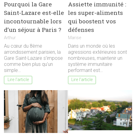
Pourquoi la Gare
Assiette immunité :
Saint-Lazare est-elle
les super-aliments
incontournable lors
qui boostent vos
d’un séjour à Paris ?
défenses
Arthur
Marise
Au cœur du 8ème
Dans un monde où les
arrondissement parisien, la
agressions extérieures sont
Gare Saint-Lazare s’impose
nombreuses, maintenir un
comme bien plus qu’un
système immunitaire
simple…
performant est…
Lire l'article
Lire l'article