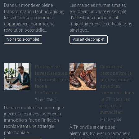
Véhicules
Exploratio
Dans un monde en pleine
Les maladies rhumatismales
autonomes
détaillée
transformation technologique,
englobent un vaste ensemble
:
des
les véhicules autonomes
d’affections qui touchent
réalités
maladies
apparaissent comme une
majoritairement les articulations,
et
rhumatis
révolution potentielle…
ainsi que…
promesses
les
Voir article complet
Voir article complet
pour
plus
le
courantes
grand
public
Protéger ses
Comment
investissemen
reconnaître le
ts immobiliers
professionnali
face à
sme d’un
l’inflation
ramoneur dans
le 57 : tous les
Pascal Cabus
critères à
Dans un contexte économique
surveiller
incertain, les investissements
Marie-Agnès
immobiliers face à l’inflation
représentent une stratégie
À Thionville et dans ses
patrimoniale…
alentours, trouver un ramoneur