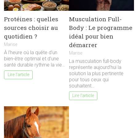
Protéines : quelles
Musculation Full-
sources choisir au
Body : Le programme
quotidien ?
idéal pour bien
démarrer
Marise
À l’heure où la quête d’un
Marise
bien-être optimal et d’une
La musculation full-body
santé durable rythme la vie…
représente aujourd’hui la
solution la plus pertinente
Lire l'article
pour tous ceux qui
souhaitent…
Lire l'article