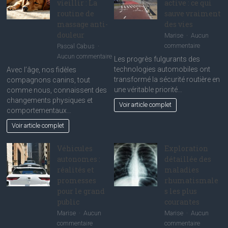
vieillir : La
active : ce qui
routine de
sauve vraiment
massage anti-
des vies
douleur
Marise
Aucun
sur
commentaire
Pascal Cabus
Technolog
sur
Aucun commentaire
Les progrès fulgurants des
de
Aider
technologies automobiles ont
Avec l’âge, nos fidèles
sécurité
son
transformé la sécurité routière en
compagnons canins, tout
active
vieux
une véritable priorité…
comme nous, connaissent des
:
chien
changements physiques et
Voir article complet
ce
à
comportementaux…
qui
mieux
Voir article complet
sauve
vieillir
vraiment
:
des
Véhicules
Exploration
La
vies
routine
autonomes :
détaillée des
de
réalités et
maladies
massage
promesses
rhumatismale
anti-
pour le grand
s les plus
douleur
public
courantes
Marise
Aucun
Marise
Aucun
sur
sur
commentaire
commentaire