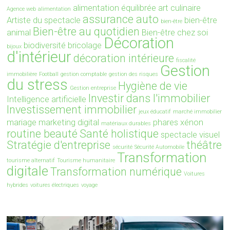
alimentation équilibrée
art culinaire
Agence web
alimentation
assurance auto
Artiste du spectacle
bien-être
bien-être
Bien-être au quotidien
animal
Bien-être chez soi
Décoration
biodiversité
bricolage
bijoux
d'intérieur
décoration intérieure
fiscalité
Gestion
immobilière
Football
gestion comptable
gestion des risques
du stress
Hygiène de vie
Gestion entreprise
Investir dans l'immobilier
Intelligence artificielle
Investissement immobilier
jeux éducatif
marché immobilier
mariage
marketing digital
phares xénon
matériaux durables
routine beauté
Santé holistique
spectacle visuel
Stratégie d'entreprise
théâtre
sécurité
Sécurité Automobile
Transformation
tourisme alternatif
Tourisme humanitaire
digitale
Transformation numérique
Voitures
hybrides
voitures électriques
voyage