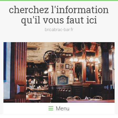
Skip
cherchez l'information
to
content
qu'il vous faut ici
bricabrac-bar.fr
Menu