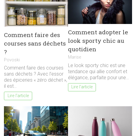
Comment adopter le
Comment faire des
look sporty chic au
courses sans déchets
quotidien
?
Marise
Povoski
Le look sporty chic est une
Comment faire des courses
tendance qui allie confort et
sans déchets ? Avec l’essor
élégance, parfaite pour une…
des épiceries « zéro déchet »,
il est…
Lire l'article
Lire l'article