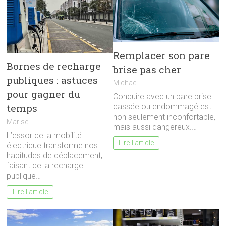
Remplacer son pare
Bornes de recharge
brise pas cher
publiques : astuces
Michael
pour gagner du
Conduire avec un pare brise
cassée ou endommagé est
temps
non seulement inconfortable,
Marise
mais aussi dangereux.…
L’essor de la mobilité
Lire l'article
électrique transforme nos
habitudes de déplacement,
faisant de la recharge
publique…
Lire l'article