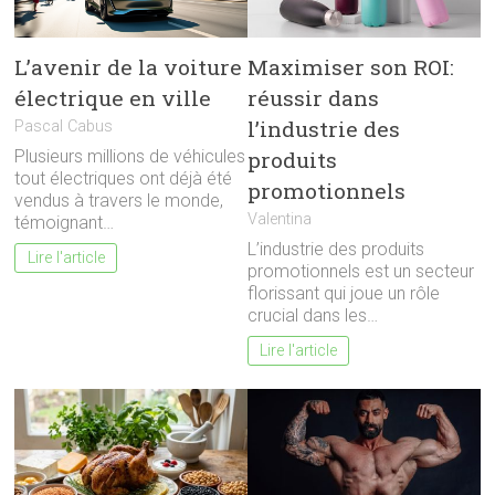
L’avenir de la voiture
Maximiser son ROI:
électrique en ville
réussir dans
l’industrie des
Pascal Cabus
produits
Plusieurs millions de véhicules
tout électriques ont déjà été
promotionnels
vendus à travers le monde,
Valentina
témoignant…
L’industrie des produits
Lire l'article
promotionnels est un secteur
florissant qui joue un rôle
crucial dans les…
Lire l'article