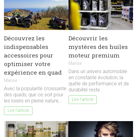
Découvrez les
Découvrir les
indispensables
mystères des huiles
accessoires pour
moteur premium
optimiser votre
Marise
expérience en quad
Dans un univers automobile
en constante évolution, la
Marise
quête de performance et de
Avec la popularité croissante
durabilité reste…
des quads, que ce soit pour
Lire l'article
les loisirs en pleine nature,…
Lire l'article