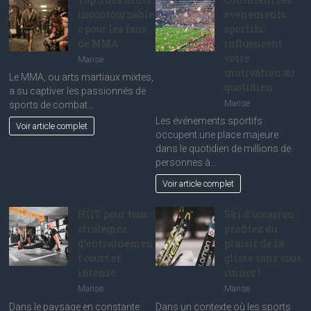
incontournable
événements
s pour les fans
sportifs
de MMA
influencent
votre
Marise
motivation au
Le MMA, ou arts martiaux mixtes,
quotidien
a su captiver les passionnés de
Marise
sports de combat…
Les événements sportifs
Voir article complet
occupent une place majeure
dans le quotidien de millions de
personnes à…
Voir article complet
HIIT pour tous :
Ski d’occasion :
stratégies
profitez du
d’entraînemen
plaisir de la
t court et
glisse sans vous
intense
ruiner !
Marise
Marise
Dans le paysage en constante
Dans un contexte où les sports