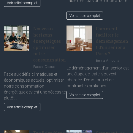
fiable n’est pas une mince affaire.
Voir article complet
…
Voir article complet
Nouveaux
Comment
horizons
faciliter le
énergétiques :
déménagemen
optimiser
t d’un senior à
notre
Paris ?
consommation
Emna Amouna
Pascal Cabus
Le déménagement d’un senior est
une étape délicate, souvent
Face aux défis climatiques et
chargée d’émotions et de
économiques actuels, optimiser
contraintes pratiques.…
notre consommation
énergétique devient une nécessité
Voir article complet
plutôt…
Voir article complet
Top 5 des films
Comment les