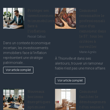
pour
le
Protéger ses
Comment
touring
investissemen
reconnaître le
à
ts immobiliers
professionnali
moto
face à
sme d’un
l’inflation
ramoneur dans
le 57 : tous les
Pascal Cabus
critères à
Dans un contexte économique
surveiller
incertain, les investissements
Marie-Agnès
immobiliers face à l’inflation
représentent une stratégie
À Thionville et dans ses
patrimoniale…
alentours, trouver un ramoneur
fiable n’est pas une mince affaire.
Voir article complet
…
Voir article complet
Nouveaux
Comment
horizons
faciliter le
énergétiques :
déménagemen
optimiser
t d’un senior à