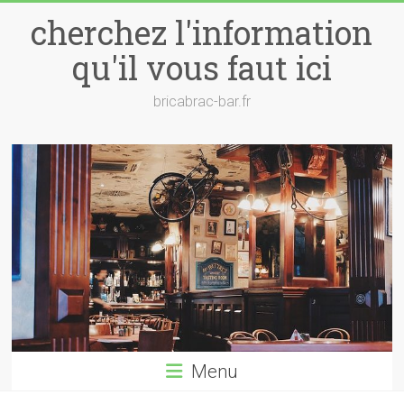
Skip
cherchez l'information
to
content
qu'il vous faut ici
bricabrac-bar.fr
Menu