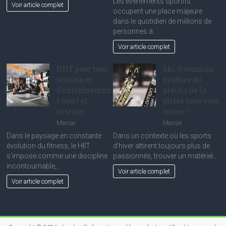
Les événements sportifs
Voir article complet
occupent une place majeure
dans le quotidien de millions de
personnes à…
Voir article complet
HIIT pour tous :
Ski d’occasion :
stratégies
profitez du
d’entraînemen
plaisir de la
t court et
glisse sans vous
intense
ruiner !
Marise
Marise
Dans le paysage en constante
Dans un contexte où les sports
évolution du fitness, le HIIT
d’hiver attirent toujours plus de
s’impose comme une discipline
passionnés, trouver un matériel…
incontournable,…
Voir article complet
Voir article complet