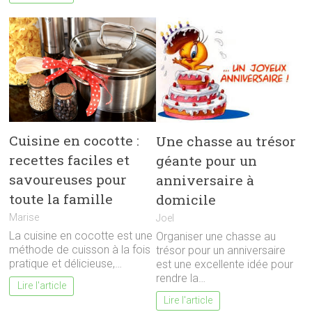
Cuisine en cocotte :
Une chasse au trésor
recettes faciles et
géante pour un
savoureuses pour
anniversaire à
toute la famille
domicile
Marise
Joel
La cuisine en cocotte est une
Organiser une chasse au
méthode de cuisson à la fois
trésor pour un anniversaire
pratique et délicieuse,…
est une excellente idée pour
rendre la…
Lire l'article
Lire l'article