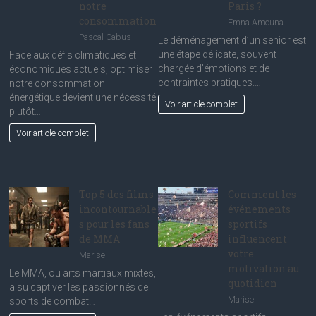
notre
Paris ?
consommation
Emna Amouna
Pascal Cabus
Le déménagement d’un senior est
une étape délicate, souvent
Face aux défis climatiques et
chargée d’émotions et de
économiques actuels, optimiser
contraintes pratiques.…
notre consommation
énergétique devient une nécessité
Voir article complet
plutôt…
Voir article complet
Top 5 des films
Comment les
incontournable
événements
s pour les fans
sportifs
de MMA
influencent
votre
Marise
motivation au
Le MMA, ou arts martiaux mixtes,
quotidien
a su captiver les passionnés de
Marise
sports de combat…