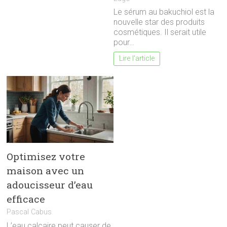
Le sérum au bakuchiol est la
nouvelle star des produits
cosmétiques. Il serait utile
pour…
Lire l'article
Optimisez votre
maison avec un
adoucisseur d’eau
efficace
Pascal Cabus
L’eau calcaire peut causer de