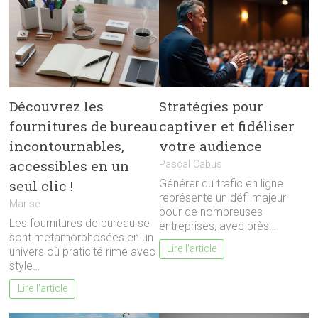
Découvrez les
Stratégies pour
fournitures de bureau
captiver et fidéliser
incontournables,
votre audience
accessibles en un
Pascal Cabus
seul clic !
Générer du trafic en ligne
représente un défi majeur
Marise
pour de nombreuses
Les fournitures de bureau se
entreprises, avec près…
sont métamorphosées en un
Lire l'article
univers où praticité rime avec
style…
Lire l'article