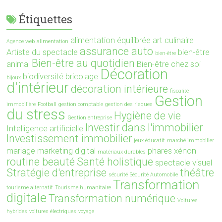
Étiquettes
alimentation équilibrée
art culinaire
Agence web
alimentation
assurance auto
Artiste du spectacle
bien-être
bien-être
Bien-être au quotidien
animal
Bien-être chez soi
Décoration
biodiversité
bricolage
bijoux
d'intérieur
décoration intérieure
fiscalité
Gestion
immobilière
Football
gestion comptable
gestion des risques
du stress
Hygiène de vie
Gestion entreprise
Investir dans l'immobilier
Intelligence artificielle
Investissement immobilier
jeux éducatif
marché immobilier
mariage
marketing digital
phares xénon
matériaux durables
routine beauté
Santé holistique
spectacle visuel
Stratégie d'entreprise
théâtre
sécurité
Sécurité Automobile
Transformation
tourisme alternatif
Tourisme humanitaire
digitale
Transformation numérique
Voitures
hybrides
voitures électriques
voyage