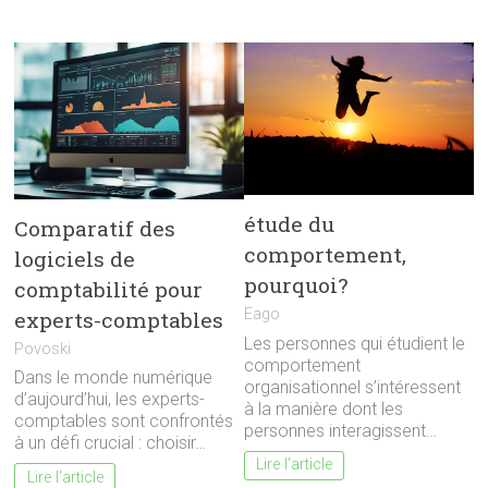
étude du
Comparatif des
comportement,
logiciels de
pourquoi?
comptabilité pour
Eago
experts-comptables
Les personnes qui étudient le
Povoski
comportement
Dans le monde numérique
organisationnel s’intéressent
d’aujourd’hui, les experts-
à la manière dont les
comptables sont confrontés
personnes interagissent…
à un défi crucial : choisir…
Lire l'article
Lire l'article