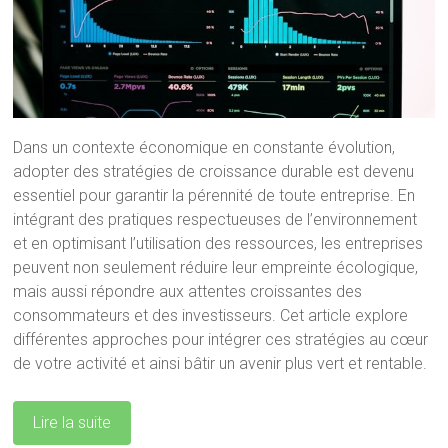
Dans un contexte économique en constante évolution,
adopter des stratégies de croissance durable est devenu
essentiel pour garantir la pérennité de toute entreprise. En
intégrant des pratiques respectueuses de l’environnement
et en optimisant l’utilisation des ressources, les entreprises
peuvent non seulement réduire leur empreinte écologique,
mais aussi répondre aux attentes croissantes des
consommateurs et des investisseurs. Cet article explore
différentes approches pour intégrer ces stratégies au cœur
de votre activité et ainsi bâtir un avenir plus vert et rentable.
Lire la suite