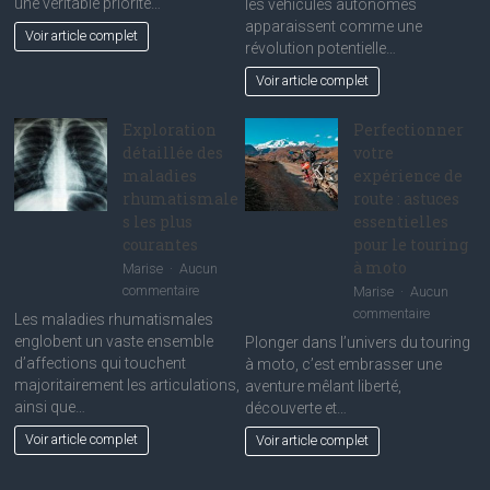
une véritable priorité…
les véhicules autonomes
:
réalités
apparaissent comme une
Voir article complet
ce
et
révolution potentielle…
qui
promesse
Voir article complet
sauve
pour
vraiment
le
des
Exploration
Perfectionner
grand
vies
public
détaillée des
votre
maladies
expérience de
rhumatismale
route : astuces
s les plus
essentielles
courantes
pour le touring
à moto
Marise
Aucun
sur
commentaire
Marise
Aucun
Exploration
sur
commentaire
Les maladies rhumatismales
détaillée
Perfection
englobent un vaste ensemble
Plonger dans l’univers du touring
des
votre
d’affections qui touchent
à moto, c’est embrasser une
maladies
expérienc
majoritairement les articulations,
aventure mêlant liberté,
rhumatismales
de
ainsi que…
découverte et…
les
route
Voir article complet
Voir article complet
plus
:
courantes
astuces
essentiell