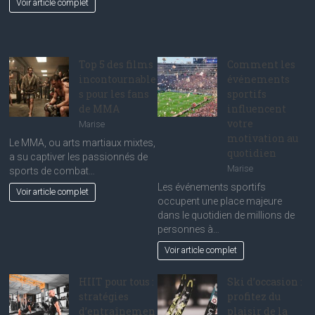
Voir article complet
Top 5 des films
Comment les
incontournable
événements
s pour les fans
sportifs
de MMA
influencent
votre
Marise
motivation au
Le MMA, ou arts martiaux mixtes,
quotidien
a su captiver les passionnés de
Marise
sports de combat…
Les événements sportifs
Voir article complet
occupent une place majeure
dans le quotidien de millions de
personnes à…
Voir article complet
HIIT pour tous :
Ski d’occasion :
stratégies
profitez du
d’entraînemen
plaisir de la