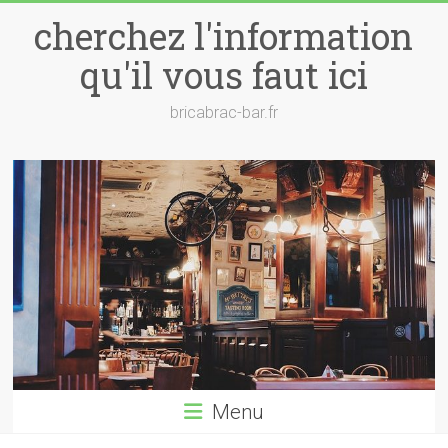
Skip
cherchez l'information
to
content
qu'il vous faut ici
bricabrac-bar.fr
Menu