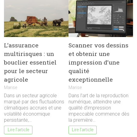
L’assurance
Scanner vos dessins
multirisques : un
et obtenir une
bouclier essentiel
impression d’une
pour le secteur
qualité
agricole
exceptionnelle
Marise
Marise
Dans un secteur agricole
Dans l’art de la reproduction
marqué par des fluctuations
numérique, atteindre une
climatiques accrues et une
qualité d’impression
volatilité économique
impeccable commence dès
persistante,…
la première…
Lire l'article
Lire l'article