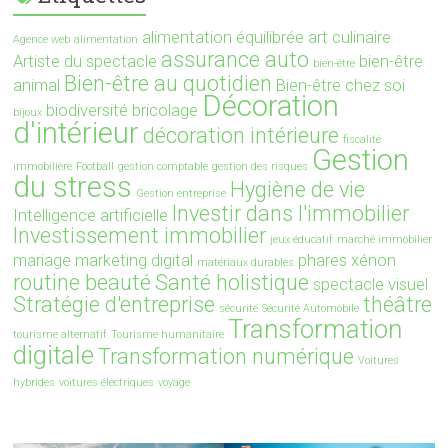
alimentation équilibrée
art culinaire
Agence web
alimentation
assurance auto
Artiste du spectacle
bien-être
bien-être
Bien-être au quotidien
animal
Bien-être chez soi
Décoration
biodiversité
bricolage
bijoux
d'intérieur
décoration intérieure
fiscalité
Gestion
immobilière
Football
gestion comptable
gestion des risques
du stress
Hygiène de vie
Gestion entreprise
Investir dans l'immobilier
Intelligence artificielle
Investissement immobilier
jeux éducatif
marché immobilier
mariage
marketing digital
phares xénon
matériaux durables
routine beauté
Santé holistique
spectacle visuel
Stratégie d'entreprise
théâtre
sécurité
Sécurité Automobile
Transformation
tourisme alternatif
Tourisme humanitaire
digitale
Transformation numérique
Voitures
hybrides
voitures électriques
voyage