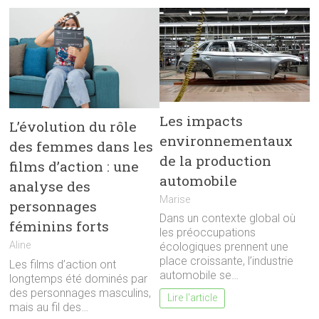
Les impacts
L’évolution du rôle
environnementaux
des femmes dans les
de la production
films d’action : une
automobile
analyse des
Marise
personnages
Dans un contexte global où
féminins forts
les préoccupations
Aline
écologiques prennent une
place croissante, l’industrie
Les films d’action ont
automobile se…
longtemps été dominés par
des personnages masculins,
Lire l'article
mais au fil des…