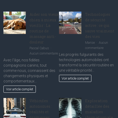
Aider son vieux
Technologies
chien à mieux
de sécurité
vieillir : La
active : ce qui
routine de
sauve vraiment
massage anti-
des vies
douleur
Marise
Aucun
sur
commentaire
Pascal Cabus
Technolog
sur
Aucun commentaire
Les progrès fulgurants des
de
Aider
technologies automobiles ont
Avec l’âge, nos fidèles
sécurité
son
transformé la sécurité routière en
compagnons canins, tout
active
vieux
une véritable priorité…
comme nous, connaissent des
:
chien
changements physiques et
Voir article complet
ce
à
comportementaux…
qui
mieux
Voir article complet
sauve
vieillir
vraiment
:
des
Véhicules
Exploration
La
vies
routine
autonomes :
détaillée des
de
réalités et
maladies
massage
promesses
rhumatismale