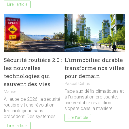
Lire l'article
Sécurité routière 2.0 :
L’immobilier durable
les nouvelles
transforme nos villes
technologies qui
pour demain
sauvent des vies
Pascal Cabus
Face aux défis climatiques et
Marise
à l’urbanisation croissante,
À l’aube de 2026, la sécurité
une véritable révolution
routière vit une révolution
s’opère dans la manière…
technologique sans
précédent. Des systèmes…
Lire l'article
Lire l'article