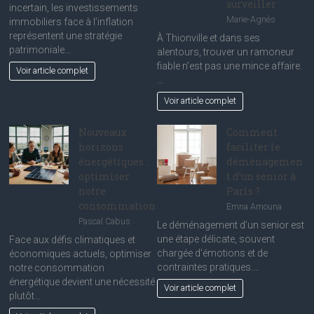
surveiller
incertain, les investissements
Marie-Agnès
immobiliers face à l’inflation
représentent une stratégie
À Thionville et dans ses
patrimoniale…
alentours, trouver un ramoneur
fiable n’est pas une mince affaire.
Voir article complet
…
Voir article complet
Nouveaux
Comment
horizons
faciliter le
énergétiques :
déménagemen
optimiser
t d’un senior à
notre
Paris ?
consommation
Emna Amouna
Pascal Cabus
Le déménagement d’un senior est
une étape délicate, souvent
Face aux défis climatiques et
chargée d’émotions et de
économiques actuels, optimiser
contraintes pratiques.…
notre consommation
énergétique devient une nécessité
Voir article complet
plutôt…