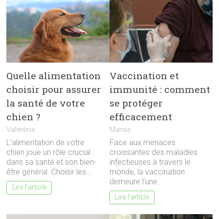
Quelle alimentation
Vaccination et
choisir pour assurer
immunité : comment
la santé de votre
se protéger
chien ?
efficacement
Valentina
Marise
L’alimentation de votre
Face aux menaces
chien joue un rôle crucial
croissantes des maladies
dans sa santé et son bien-
infectieuses à travers le
être général. Choisir les…
monde, la vaccination
demeure l’une…
Lire l'article
Lire l'article