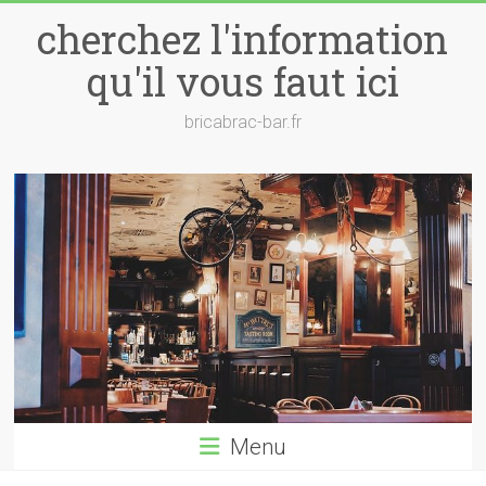
Skip
cherchez l'information
to
content
qu'il vous faut ici
bricabrac-bar.fr
Menu