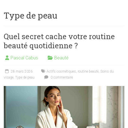
Type de peau
Quel secret cache votre routine
beauté quotidienne ?
Pascal Cabus
Beauté
28 mars 2026
Actifs cosmétiques
,
routine beauté
,
Soins du
visage
,
Type de peau
0 commentaire