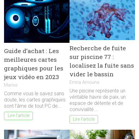
Recherche de fuite
Guide d’achat : Les
sur piscine 77 :
meilleures cartes
localisez la fuite sans
graphiques pour les
vider le bassin
jeux vidéo en 2023
Emna Amouna
Marise
Une piscine représente un
Comme vous le savez sans
véritable havre de paix, un
doute, les cartes graphiques
espace de détente et de
sont l’âme de tout PC de…
convivialité.…
Lire l'article
Lire l'article