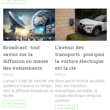
Lire l'article
Broadcast : tout
L’avenir des
savoir sur la
transports : pourquoi
diffusion en masse
la voiture électrique
des événements
est la clé
Marise
Marise
Lorsqu’il s’agit de toucher une
Alors que le monde accélère
audience massive en temps
vers une transition
réel, la diffusion broadcast se
énergétique inévitable, la
révèle…
voiture électrique s’impose
comme…
Lire l'article
Lire l'article