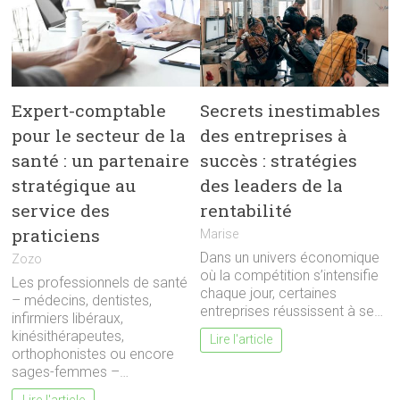
Expert-comptable
Secrets inestimables
pour le secteur de la
des entreprises à
santé : un partenaire
succès : stratégies
stratégique au
des leaders de la
service des
rentabilité
praticiens
Marise
Dans un univers économique
Zozo
où la compétition s’intensifie
Les professionnels de santé
chaque jour, certaines
– médecins, dentistes,
entreprises réussissent à se…
infirmiers libéraux,
kinésithérapeutes,
Lire l'article
orthophonistes ou encore
sages-femmes –…