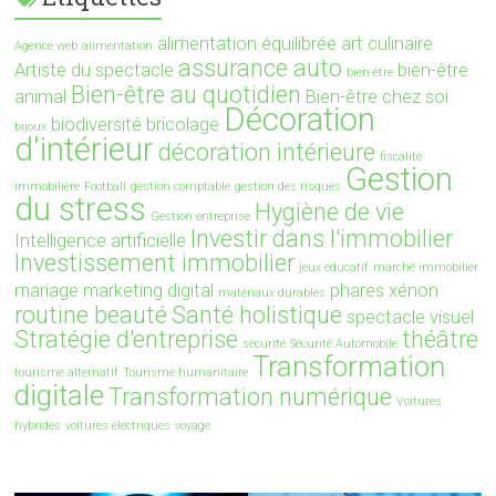
alimentation équilibrée
art culinaire
Agence web
alimentation
assurance auto
Artiste du spectacle
bien-être
bien-être
Bien-être au quotidien
animal
Bien-être chez soi
Décoration
biodiversité
bricolage
bijoux
d'intérieur
décoration intérieure
fiscalité
Gestion
immobilière
Football
gestion comptable
gestion des risques
du stress
Hygiène de vie
Gestion entreprise
Investir dans l'immobilier
Intelligence artificielle
Investissement immobilier
jeux éducatif
marché immobilier
mariage
marketing digital
phares xénon
matériaux durables
routine beauté
Santé holistique
spectacle visuel
Stratégie d'entreprise
théâtre
sécurité
Sécurité Automobile
Transformation
tourisme alternatif
Tourisme humanitaire
digitale
Transformation numérique
Voitures
hybrides
voitures électriques
voyage