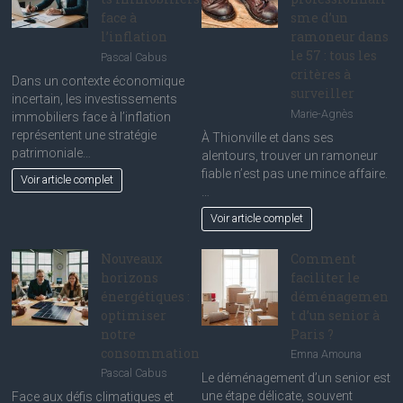
face à
sme d’un
l’inflation
ramoneur dans
le 57 : tous les
Pascal Cabus
critères à
Dans un contexte économique
surveiller
incertain, les investissements
Marie-Agnès
immobiliers face à l’inflation
représentent une stratégie
À Thionville et dans ses
patrimoniale…
alentours, trouver un ramoneur
fiable n’est pas une mince affaire.
Voir article complet
…
Voir article complet
Nouveaux
Comment
horizons
faciliter le
énergétiques :
déménagemen
optimiser
t d’un senior à
notre
Paris ?
consommation
Emna Amouna
Pascal Cabus
Le déménagement d’un senior est
une étape délicate, souvent
Face aux défis climatiques et