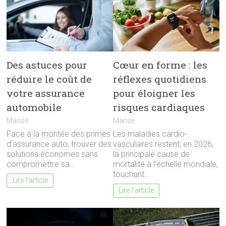
Des astuces pour
Cœur en forme : les
réduire le coût de
réflexes quotidiens
votre assurance
pour éloigner les
automobile
risques cardiaques
Marise
Marise
Face à la montée des primes
Les maladies cardio-
d’assurance auto, trouver des
vasculaires restent, en 2026,
solutions économes sans
la principale cause de
compromettre sa…
mortalité à l’échelle mondiale,
touchant…
Lire l'article
Lire l'article