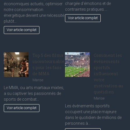
chargée d’émotions et de
économiques actuels, optimiser
contraintes pratiques.…
notre consommation
énergétique devient une nécessité
Voir article complet
plutôt…
Voir article complet
Top 5 des films
Comment les
incontournable
événements
s pour les fans
sportifs
de MMA
influencent
votre
Marise
motivation au
Le MMA, ou arts martiaux mixtes,
quotidien
a su captiver les passionnés de
Marise
sports de combat…
Les événements sportifs
Voir article complet
occupent une place majeure
dans le quotidien de millions de
personnes à…