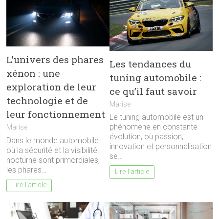
L’univers des phares
Les tendances du
xénon : une
tuning automobile :
exploration de leur
ce qu’il faut savoir
technologie et de
Marise
leur fonctionnement
Le tuning automobile est un
phénomène en constante
Marise
évolution, où passion,
Dans le monde automobile
innovation et personnalisation
où la sécurité et la visibilité
se…
nocturne sont primordiales,
les phares…
Lire l'article
Lire l'article